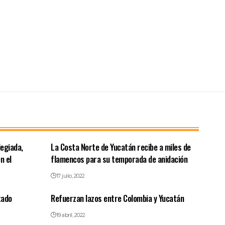
legiada,
La Costa Norte de Yucatán recibe a miles de
n el
flamencos para su temporada de anidación
17 julio, 2022
tado
Refuerzan lazos entre Colombia y Yucatán
19 abril, 2022