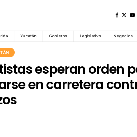
rida
Yucatán
Gobierno
Legislativo
Negocios
ATÁN
tistas esperan orden 
rse en carretera contr
zos