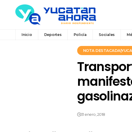
Inicio
Deportes
Policía
Sociales
Mé
NOTA DESTACADA|YUC
Transpor
manifesta
gasolina
31 enero, 2018