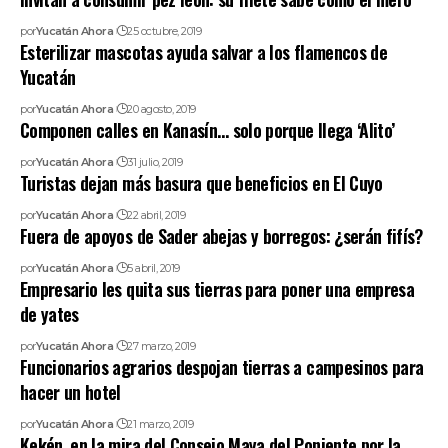
por
Yucatán Ahora
25 octubre, 2019
Esterilizar mascotas ayuda salvar a los flamencos de
Yucatán
por
Yucatán Ahora
20 agosto, 2019
Componen calles en Kanasín… solo porque llega ‘Alito’
por
Yucatán Ahora
31 julio, 2019
Turistas dejan más basura que beneficios en El Cuyo
por
Yucatán Ahora
22 abril, 2019
Fuera de apoyos de Sader abejas y borregos: ¿serán fifís?
por
Yucatán Ahora
5 abril, 2019
Empresario les quita sus tierras para poner una empresa
de yates
por
Yucatán Ahora
27 marzo, 2019
Funcionarios agrarios despojan tierras a campesinos para
hacer un hotel
por
Yucatán Ahora
21 marzo, 2019
Kekén, en la mira del Consejo Maya del Poniente por la