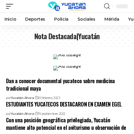
Inicio
Deportes
Policía
Sociales
Mérida
Yu
Nota Destacada|Yucatán
Dan a conocer documental yucateco sobre medicina
tradicional maya
por
Yucatán Ahora
20 febrero, 2023
ESTUDIANTES YUCATECOS DESTACARON EN EXAMEN EGEL
por
Yucatán Ahora
15 septiembre, 2022
Con una posición geográfica privilegiada, Yucatán
mantiene alto potencial en el aviturismo u observación de