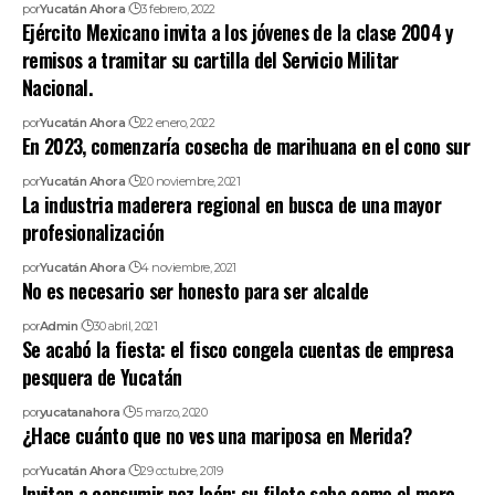
por
Yucatán Ahora
3 febrero, 2022
Ejército Mexicano invita a los jóvenes de la clase 2004 y
remisos a tramitar su cartilla del Servicio Militar
Nacional.
por
Yucatán Ahora
22 enero, 2022
En 2023, comenzaría cosecha de marihuana en el cono sur
por
Yucatán Ahora
20 noviembre, 2021
La industria maderera regional en busca de una mayor
profesionalización
por
Yucatán Ahora
4 noviembre, 2021
No es necesario ser honesto para ser alcalde
por
Admin
30 abril, 2021
Se acabó la fiesta: el fisco congela cuentas de empresa
pesquera de Yucatán
por
yucatanahora
5 marzo, 2020
¿Hace cuánto que no ves una mariposa en Merida?
por
Yucatán Ahora
29 octubre, 2019
Invitan a consumir pez león: su filete sabe como el mero