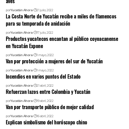
aves
por
Yucatán Ahora
21 julio, 2022
La Costa Norte de Yucatán recibe a miles de flamencos
para su temporada de anidación
por
Yucatán Ahora
17 julio, 2022
Productos yucatecos encantan al público coyoacanense
en Yucatán Expone
por
Yucatán Ahora
1 mayo, 2022
Van por protección a mujeres del sur de Yucatán
por
Yucatán Ahora
1 mayo, 2022
Incendios en varios puntos del Estado
por
Yucatán Ahora
21 abril, 2022
Refuerzan lazos entre Colombia y Yucatán
por
Yucatán Ahora
19 abril, 2022
Van por transporte público de mejor calidad
por
Yucatán Ahora
16 abril, 2022
Explican simbolismo del horóscopo chino