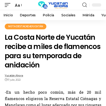
Aa
Inicio
Deportes
Policía
Sociales
Mérida
Yu
NOTA DESTACADA|YUCATÁN
La Costa Norte de Yucatán
recibe a miles de flamencos
para su temporada de
anidación
Yucatán Ahora
17 julio, 2022
-En un hecho poco común, más de 20 mil
flamencos eligieron la Reserva Estatal Ciénagas y
Manglares como el lugar adecuado por sus riquezas