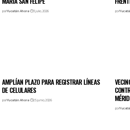
MARÍA SAN FELIPE
FRENT
por
Yucatán Ahora
3 julio, 2026
por
Yucatá
AMPLÍAN PLAZO PARA REGISTRAR LÍNEAS
VECIN
DE CELULARES
CONTR
MÉRID
por
Yucatán Ahora
25 junio, 2026
por
Yucatá