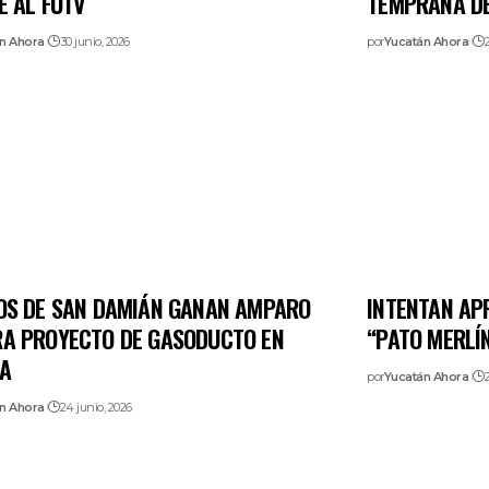
E AL FUTV
TEMPRANA DE
n Ahora
30 junio, 2026
por
Yucatán Ahora
OS DE SAN DAMIÁN GANAN AMPARO
INTENTAN AP
A PROYECTO DE GASODUCTO EN
“PATO MERLÍ
A
por
Yucatán Ahora
n Ahora
24 junio, 2026