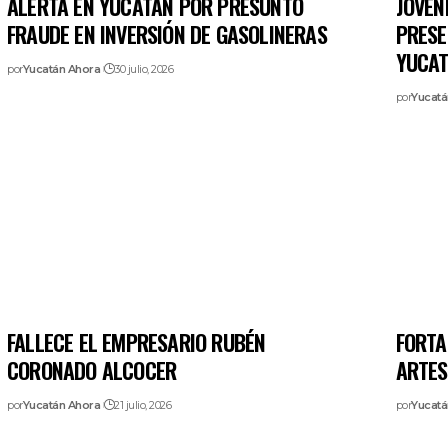
ALERTA EN YUCATÁN POR PRESUNTO
JÓVEN
FRAUDE EN INVERSIÓN DE GASOLINERAS
PRESE
YUCA
por
Yucatán Ahora
30 julio, 2026
por
Yucatá
FALLECE EL EMPRESARIO RUBÉN
FORTA
CORONADO ALCOCER
ARTES
por
Yucatán Ahora
21 julio, 2026
por
Yucatá