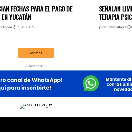
IAN FECHAS PARA EL PAGO DE
SEÑALAN LIMI
 EN YUCATÁN
TERAPIA PSI
n Ahora
17 junio, 2026
por
Yucatán Ahora
1
Ver más
- Advertisement -