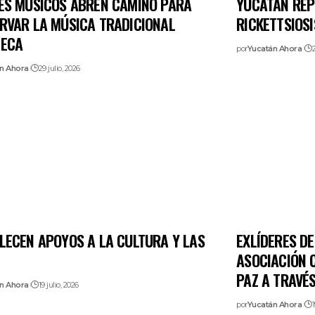
ES MÚSICOS ABREN CAMINO PARA
YUCATÁN REP
RVAR LA MÚSICA TRADICIONAL
RICKETTSIOSI
TECA
por
Yucatán Ahora
2
n Ahora
29 julio, 2026
LECEN APOYOS A LA CULTURA Y LAS
EXLÍDERES D
ASOCIACIÓN 
PAZ A TRAVÉ
n Ahora
19 julio, 2026
por
Yucatán Ahora
1