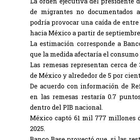
La orden ejecutiva del presidente 
de migrantes no documentados al
podría provocar una caída de entre 
hacia México a partir de septiembr
La estimación corresponde a Banco 
que la medida afectaría el consumo 
Las remesas representan cerca de 3
de México y alrededor de 5 por cien
De acuerdo con información de Re
en las remesas restaría 0.7 punto
dentro del PIB nacional.
México captó 61 mil 777 millones 
2025.
Banco Base proyectó que, si las res