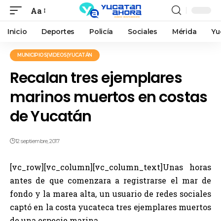
Aa
Inicio
Deportes
Policía
Sociales
Mérida
Yu
MUNICIPIOS|VIDEOS|YUCATÁN
Recalan tres ejemplares
marinos muertos en costas
de Yucatán
12 septiembre, 2017
[vc_row][vc_column][vc_column_text]Unas horas
antes de que comenzara a registrarse el mar de
fondo y la marea alta, un usuario de redes sociales
captó en la costa yucateca tres ejemplares muertos
de una especie marina.