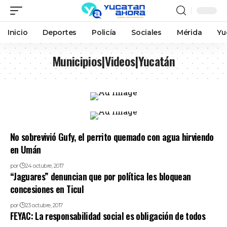
Inicio
Deportes
Policía
Sociales
Mérida
Yu
Municipios|Videos|Yucatán
No sobrevivió Gufy, el perrito quemado con agua hirviendo
en Umán
por
24 octubre, 2017
“Jaguares” denuncian que por política les bloquean
concesiones en Ticul
por
23 octubre, 2017
FEYAC: La responsabilidad social es obligación de todos