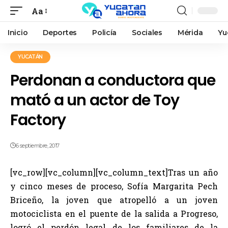
Aa
Inicio
Deportes
Policía
Sociales
Mérida
Yu
YUCATÁN
Perdonan a conductora que
mató a un actor de Toy
Factory
6 septiembre, 2017
[vc_row][vc_column][vc_column_text]Tras un año
y cinco meses de proceso, Sofía Margarita Pech
Briceño, la joven que atropelló a un joven
motociclista en el puente de la salida a Progreso,
logró el perdón legal de los familiares de la