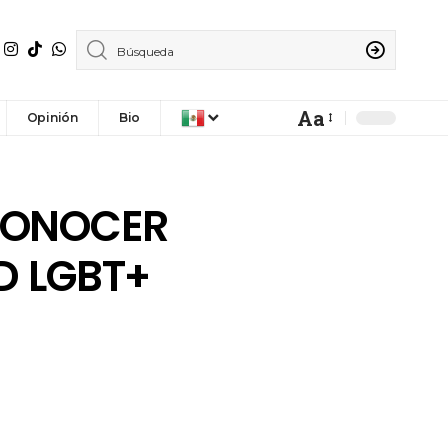
Aa
Opinión
Bio
CONOCER
D LGBT+