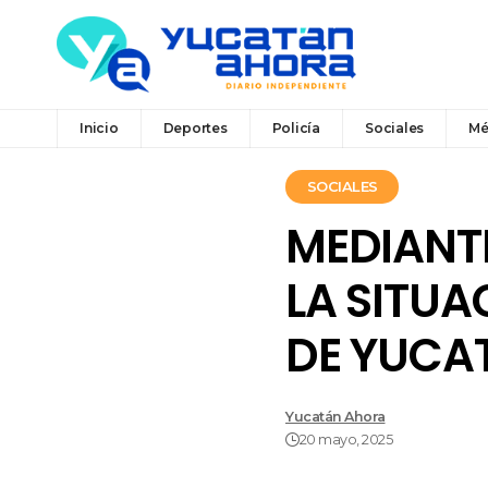
Inicio
Deportes
Policía
Sociales
Mé
SOCIALES
MEDIANT
LA SITUA
DE YUCA
Yucatán Ahora
20 mayo, 2025