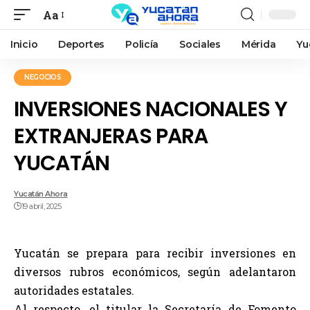
Aa
Inicio
Deportes
Policía
Sociales
Mérida
Yu
NEGOCIOS
INVERSIONES NACIONALES Y
EXTRANJERAS PARA
YUCATÁN
Yucatán Ahora
19 abril, 2025
Yucatán se prepara para recibir inversiones en
diversos rubros económicos, según adelantaron
autoridades estatales.
Al respecto, el titular la Secretaría de Fomento