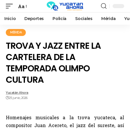
Aa
Inicio
Deportes
Policía
Sociales
Mérida
Yu
MÉRIDA
TROVA Y JAZZ ENTRE LA
CARTELERA DE LA
TEMPORADA OLIMPO
CULTURA
Yucatán Ahora
25 junio, 2026
Homenajes musicales a la trova yucateca, al
compositor Juan Acereto, el jazz del sureste, así