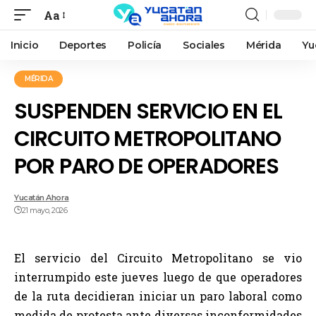
Aa
Inicio
Deportes
Policía
Sociales
Mérida
Yu
MÉRIDA
SUSPENDEN SERVICIO EN EL
CIRCUITO METROPOLITANO
POR PARO DE OPERADORES
Yucatán Ahora
21 mayo, 2026
El servicio del Circuito Metropolitano se vio
interrumpido este jueves luego de que operadores
de la ruta decidieran iniciar un paro laboral como
medida de protesta ante diversas inconformidades