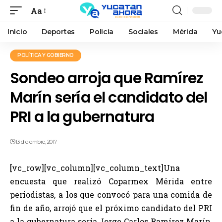
Aa
Inicio
Deportes
Policía
Sociales
Mérida
Yu
POLÍTICA Y GOBIERNO
Sondeo arroja que Ramírez
Marín sería el candidato del
PRI a la gubernatura
13 diciembre, 2017
[vc_row][vc_column][vc_column_text]Una
encuesta que realizó Coparmex Mérida entre
periodistas, a los que convocó para una comida de
fin de año, arrojó que el próximo candidato del PRI
a la gubernatura sería Jorge Carlos Ramírez Marín,