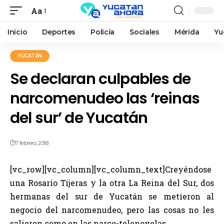
Aa
Inicio
Deportes
Policía
Sociales
Mérida
Yu
YUCATÁN
Se declaran culpables de
narcomenudeo las ‘reinas
del sur’ de Yucatán
7 febrero, 2018
[vc_row][vc_column][vc_column_text]Creyéndose
una Rosario Tijeras y la otra La Reina del Sur, dos
hermanas del sur de Yucatán se metieron al
negocio del narcomenudeo, pero las cosas no les
salieron como en las narco-telenovelas.