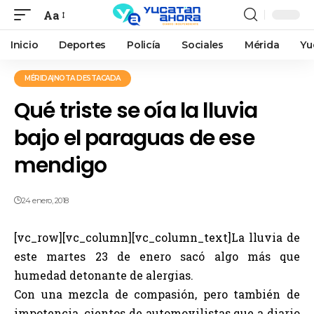
Aa
Inicio
Deportes
Policía
Sociales
Mérida
Yu
MÉRIDA|NOTA DESTACADA
Qué triste se oía la lluvia
bajo el paraguas de ese
mendigo
24 enero, 2018
[vc_row][vc_column][vc_column_text]La lluvia de
este martes 23 de enero sacó algo más que
humedad detonante de alergias.
Con una mezcla de compasión, pero también de
impotencia, cientos de automovilistas que a diario