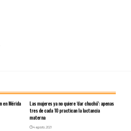
an en Mérida
Las mujeres ya no quiere ‘dar chuchú’: apenas
tres de cada 10 practican la lactancia
materna
4 agosto, 2021