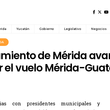
rida
Yucatán
Gobierno
Legislativo
Negocios
DA
amiento de Mérida ava
r el vuelo Mérida-Gua
ias con presidentes municipales y