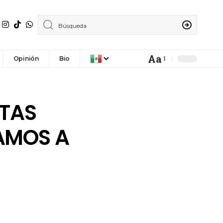
Aa
Opinión
Bio
STAS
AMOS A