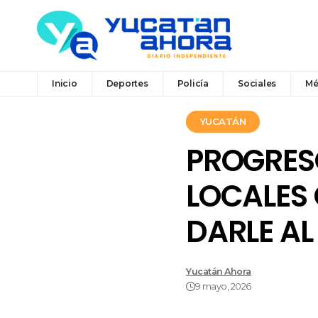
Inicio
Deportes
Policía
Sociales
Mé
YUCATÁN
PROGRESO
LOCALES
DARLE AL
Yucatán Ahora
9 mayo, 2026