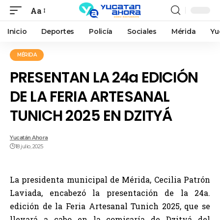
Aa
Inicio
Deportes
Policía
Sociales
Mérida
Yu
MÉRIDA
PRESENTAN LA 24a EDICIÓN
DE LA FERIA ARTESANAL
TUNICH 2025 EN DZITYÁ
Yucatán Ahora
18 julio, 2025
La presidenta municipal de Mérida, Cecilia Patrón
Laviada, encabezó la presentación de la 24a.
edición de la Feria Artesanal Tunich 2025, que se
llevará a cabo en la comisaría de Dzityá del