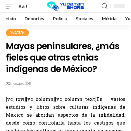
Aa
Inicio
Deportes
Policía
Sociales
Mérida
Yu
YUCATÁN
Mayas peninsulares, ¿más
fieles que otras etnias
indígenas de México?
24 octubre, 2017
[vc_row][vc_column][vc_column_text]En varios
estudios y libros sobre culturas indígenas de
México se abordan aspectos de la infidelidad,
desde como controlarla hasta los castigos que
recibían los adulteros, principalmente las mujeres.