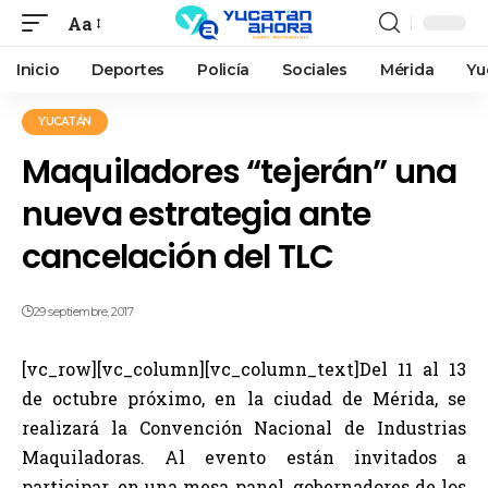
Aa
Inicio
Deportes
Policía
Sociales
Mérida
Yu
YUCATÁN
Maquiladores “tejerán” una
nueva estrategia ante
cancelación del TLC
29 septiembre, 2017
[vc_row][vc_column][vc_column_text]Del 11 al 13
de octubre próximo, en la ciudad de Mérida, se
realizará la Convención Nacional de Industrias
Maquiladoras. Al evento están invitados a
participar ,en una mesa panel, gobernadores de los