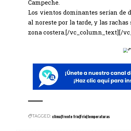
Campeche.
Los vientos dominantes serían de d
al noreste por la tarde, y las rachas
zona costera.[/vc_column_text][/v
clima|frente frio|Frío|temperaturas
TAGGED: