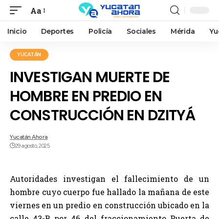
Aa
Inicio
Deportes
Policía
Sociales
Mérida
Yu
YUCATÁN
INVESTIGAN MUERTE DE
HOMBRE EN PREDIO EN
CONSTRUCCIÓN EN DZITYÁ
Yucatán Ahora
29 agosto, 2025
Autoridades investigan el fallecimiento de un
hombre cuyo cuerpo fue hallado la mañana de este
viernes en un predio en construcción ubicado en la
calle 43-B por 46 del fraccionamiento Puerta de