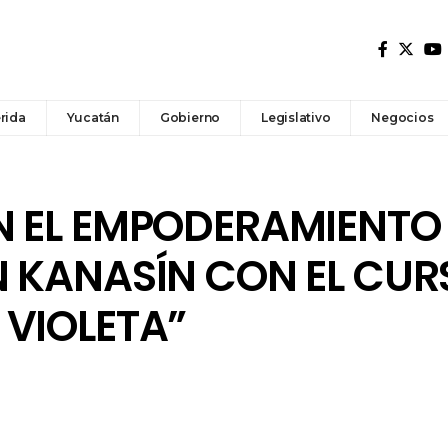
rida
Yucatán
Gobierno
Legislativo
Negocios
 EL EMPODERAMIENTO 
N KANASÍN CON EL CUR
 VIOLETA”