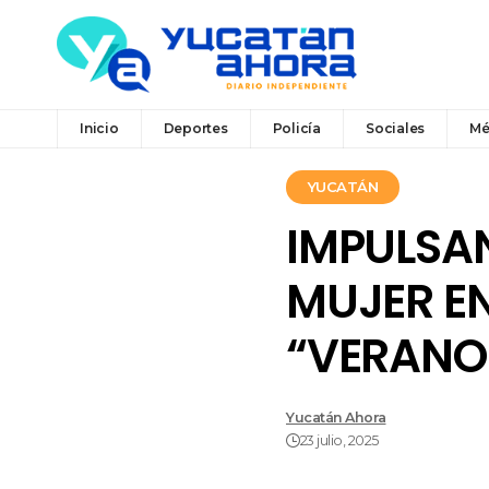
Inicio
Deportes
Policía
Sociales
Mé
YUCATÁN
IMPULSAN
MUJER E
“VERANO
Yucatán Ahora
23 julio, 2025