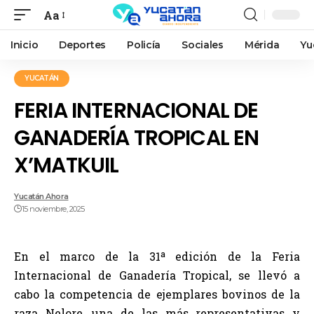
Aa
Inicio
Deportes
Policía
Sociales
Mérida
Yu
YUCATÁN
FERIA INTERNACIONAL DE
GANADERÍA TROPICAL EN
X’MATKUIL
Yucatán Ahora
15 noviembre, 2025
En el marco de la 31ª edición de la Feria
Internacional de Ganadería Tropical, se llevó a
cabo la competencia de ejemplares bovinos de la
raza Nelore, una de las más representativas y