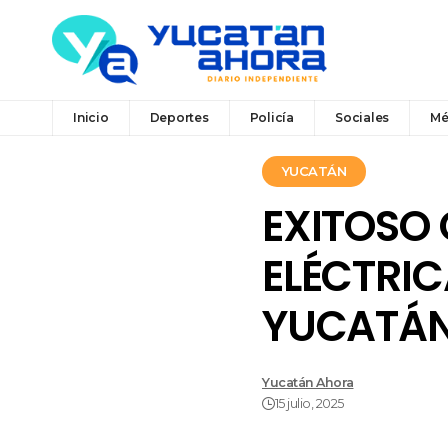
Inicio
Deportes
Policía
Sociales
Mé
YUCATÁN
EXITOSO
ELÉCTRIC
YUCATÁ
Yucatán Ahora
15 julio, 2025