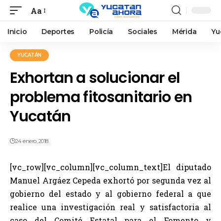
Aa
Inicio
Deportes
Policía
Sociales
Mérida
Yu
YUCATÁN
Exhortan a solucionar el
problema fitosanitario en
Yucatán
24 enero, 2018
[vc_row][vc_column][vc_column_text]El diputado
Manuel Argáez Cepeda exhortó por segunda vez al
gobierno del estado y al gobierno federal a que
realice una investigación real y satisfactoria al
caso del Comité Estatal para el Fomento y