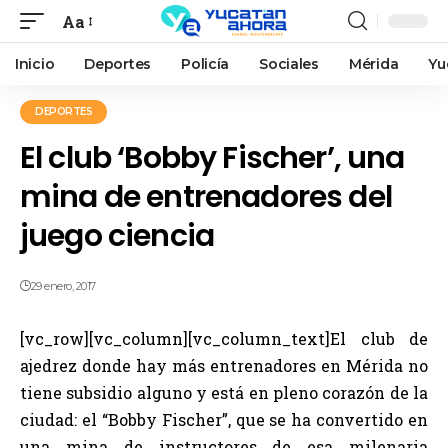
Aa
Inicio
Deportes
Policía
Sociales
Mérida
Yu
DEPORTES
El club ‘Bobby Fischer’, una
mina de entrenadores del
juego ciencia
29 enero, 2017
[vc_row][vc_column][vc_column_text]El club de
ajedrez donde hay más entrenadores en Mérida no
tiene subsidio alguno y está en pleno corazón de la
ciudad: el “Bobby Fischer”, que se ha convertido en
una mina de instructores de esa milenaria