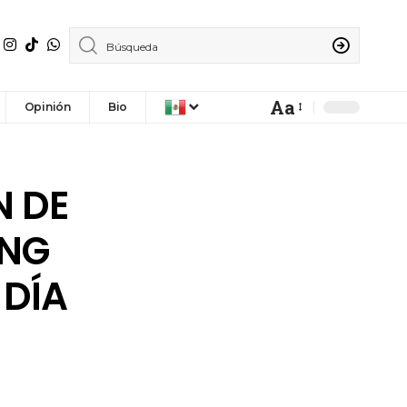
Aa
Opinión
Bio
N DE
ING
 DÍA