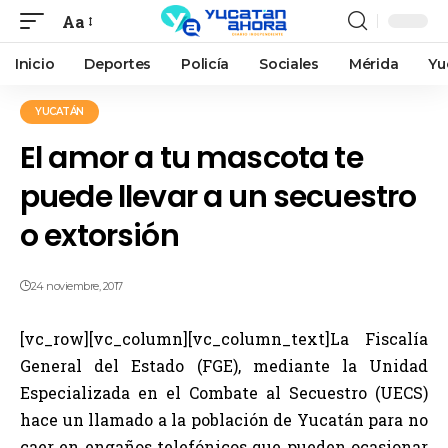
Aa
Inicio
Deportes
Policía
Sociales
Mérida
Yu
YUCATÁN
El amor a tu mascota te
puede llevar a un secuestro
o extorsión
24 noviembre, 2017
[vc_row][vc_column][vc_column_text]La Fiscalía
General del Estado (FGE), mediante la Unidad
Especializada en el Combate al Secuestro (UECS)
hace un llamado a la población de Yucatán para no
caer en engaños telefónicos que pueden ocasionar