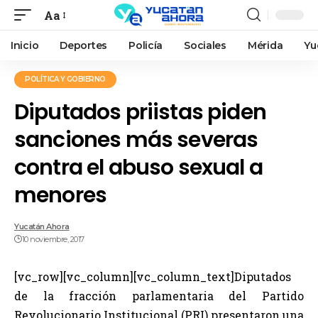
Aa
Inicio
Deportes
Policía
Sociales
Mérida
Yu
POLÍTICA Y GOBIERNO
Diputados priistas piden
sanciones más severas
contra el abuso sexual a
menores
Yucatán Ahora
10 noviembre, 2017
[vc_row][vc_column][vc_column_text]Diputados
de la fracción parlamentaria del Partido
Revolucionario Institucional (PRI) presentaron una