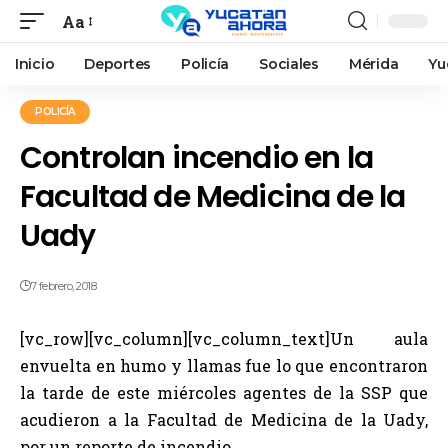
Aa
Inicio
Deportes
Policía
Sociales
Mérida
Yu
POLICÍA
Controlan incendio en la
Facultad de Medicina de la
Uady
7 febrero, 2018
[vc_row][vc_column][vc_column_text]Un aula
envuelta en humo y llamas fue lo que encontraron
la tarde de este miércoles agentes de la SSP que
acudieron a la Facultad de Medicina de la Uady,
por un reporte de incendio.