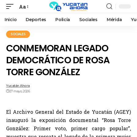
Aa
Inicio
Deportes
Policía
Sociales
Mérida
Yu
SOCIALES
CONMEMORAN LEGADO
DEMOCRÁTICO DE ROSA
TORRE GONZÁLEZ
Yucatán Ahora
27 mayo, 2026
El Archivo General del Estado de Yucatán (AGEY)
inauguró la exposición documental “Rosa Torre
González: Primer voto, primer cargo popular”,
muestra que rescata el legado de la primera mujer