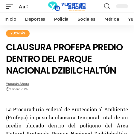
Aa
Inicio
Deportes
Policía
Sociales
Mérida
Yu
YUCATÁN
CLAUSURA PROFEPA PREDIO
DENTRO DEL PARQUE
NACIONAL DZIBILCHALTÚN
Yucatán Ahora
7 enero, 2026
La Procuraduría Federal de Protección al Ambiente
(Profepa) impuso la clausura temporal total de un
predio ubicado dentro del polígono del Área
Natural Protegida Parque Nacional Dzibilchaltún,