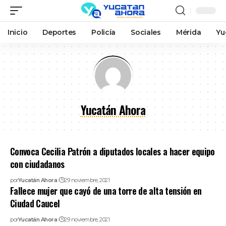
Inicio
Deportes
Policía
Sociales
Mérida
Yu
Yucatán Ahora
Convoca Cecilia Patrón a diputados locales a hacer equipo
con ciudadanos
por
Yucatán Ahora
29 noviembre, 2021
Fallece mujer que cayó de una torre de alta tensión en
Ciudad Caucel
por
Yucatán Ahora
29 noviembre, 2021