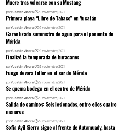
Muere tras volcarse con su Mustang
por
Yucatán Ahora
29 noviembre, 2021
Primera playa “Libre de Tabaco” en Yucatán
por
Yucatán Ahora
29 noviembre, 2021
Garantizado suministro de agua para el poniente de
Mérida
por
Yucatán Ahora
29 noviembre, 2021
Finalizó la temporada de huracanes
por
Yucatán Ahora
29 noviembre, 2021
Fuego devora taller en el sur de Mérida
por
Yucatán Ahora
29 noviembre, 2021
Se quema bodega en el centro de Mérida
por
Yucatán Ahora
29 noviembre, 2021
Salida de caminos: Seis lesionados, entre ellos cuatro
menores
por
Yucatán Ahora
29 noviembre, 2021
Sofía Ayil Sierra sigue al frente de Autamuady, hasta