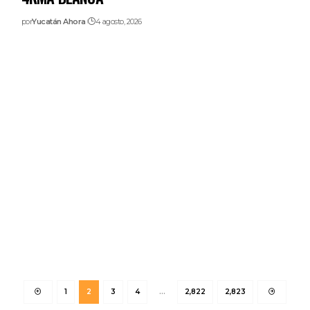
por
Yucatán Ahora
4 agosto, 2026
1
2
3
4
…
2,822
2,823