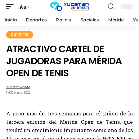
Aa
Inicio
Deportes
Policía
Sociales
Mérida
Yu
DEPORTES
ATRACTIVO CARTEL DE
JUGADORAS PARA MÉRIDA
OPEN DE TENIS
Yucatán Ahora
30 enero, 2025
A poco más de tres semanas para el inicio de la
tercera edición del Merida Open de Tenis, que
tendrá un crecimiento importante como uno de los
17 torneos en el mundo con categoría WTA 500, se