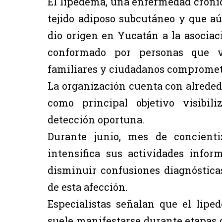
El lipedema, una enfermedad crónica
tejido adiposo subcutáneo y que a
dio origen en Yucatán a la asociac
conformado por personas que v
familiares y ciudadanos comprometi
La organización cuenta con alrededo
como principal objetivo visibil
detección oportuna.
Durante junio, mes de concienti
intensifica sus actividades inform
disminuir confusiones diagnósticas
de esta afección.
Especialistas señalan que el lip
suele manifestarse durante etapas