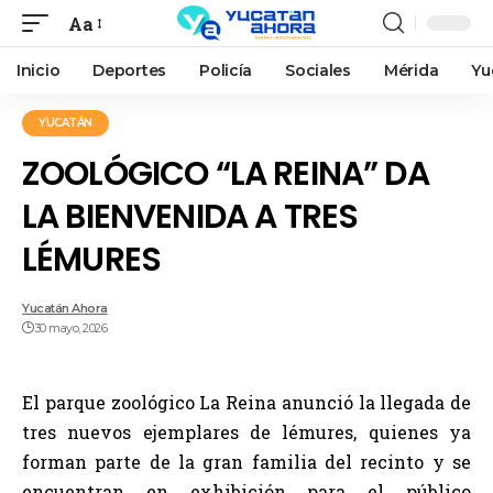
Aa
Inicio
Deportes
Policía
Sociales
Mérida
Yu
YUCATÁN
ZOOLÓGICO “LA REINA” DA
LA BIENVENIDA A TRES
LÉMURES
Yucatán Ahora
30 mayo, 2026
El parque zoológico La Reina anunció la llegada de
tres nuevos ejemplares de lémures, quienes ya
forman parte de la gran familia del recinto y se
encuentran en exhibición para el público