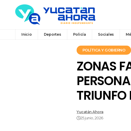
Inicio
Deportes
Policía
Sociales
Mé
POLÍTICA Y GOBIERNO
ZONAS FA
PERSONA
TRIUNFO
Yucatán Ahora
25 junio, 2026