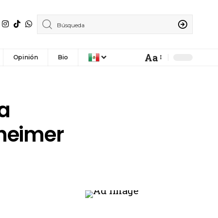
Aa
Opinión
Bio
a
zheimer