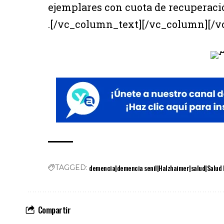
ejemplares con cuota de recuperació
.[/vc_column_text][/vc_column][/v
demencia|demencia senil|Halzhaimer|salud|Salud
TAGGED:
Compartir