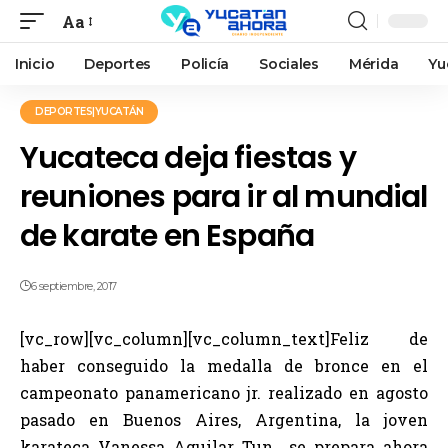
Aa
Inicio
Deportes
Policía
Sociales
Mérida
Yu
DEPORTES|YUCATÁN
Yucateca deja fiestas y
reuniones para ir al mundial
de karate en España
6 septiembre, 2017
[vc_row][vc_column][vc_column_text]Feliz de
haber conseguido la medalla de bronce en el
campeonato panamericano jr. realizado en agosto
pasado en Buenos Aires, Argentina, la joven
karateca Vanessa Aguilar Tun se prepara ahora