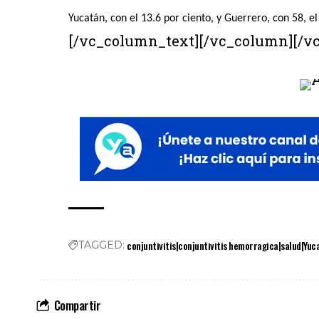
Yucatán, con el 13.6 por ciento, y Guerrero, con 58, el
[/vc_column_text][/vc_column][/v
conjuntivitis|conjuntivitis hemorragica|salud|Yuc
TAGGED:
Compartir