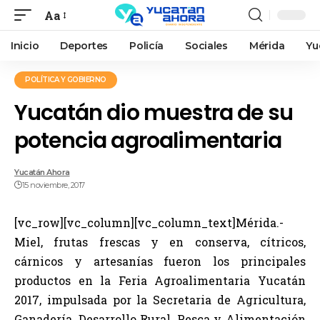
Aa
Inicio
Deportes
Policía
Sociales
Mérida
Yu
POLÍTICA Y GOBIERNO
Yucatán dio muestra de su
potencia agroalimentaria
Yucatán Ahora
15 noviembre, 2017
[vc_row][vc_column][vc_column_text]Mérida.-
Miel, frutas frescas y en conserva, cítricos,
cárnicos y artesanías fueron los principales
productos en la Feria Agroalimentaria Yucatán
2017, impulsada por la Secretaria de Agricultura,
Ganadería, Desarrollo Rural, Pesca y Alimentación