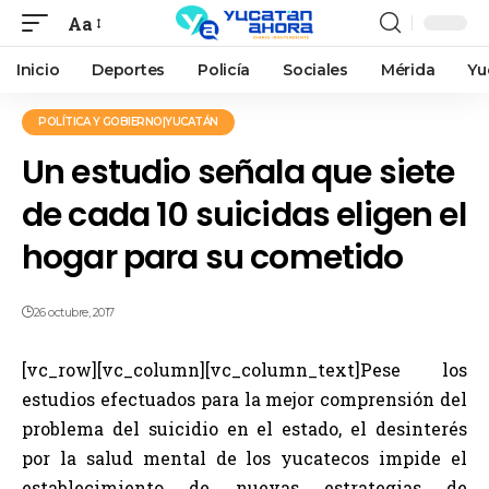
Aa
Inicio
Deportes
Policía
Sociales
Mérida
Yu
POLÍTICA Y GOBIERNO|YUCATÁN
Un estudio señala que siete
de cada 10 suicidas eligen el
hogar para su cometido
26 octubre, 2017
[vc_row][vc_column][vc_column_text]Pese los
estudios efectuados para la mejor comprensión del
problema del suicidio en el estado, el desinterés
por la salud mental de los yucatecos impide el
establecimiento de nuevas estrategias de