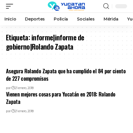
Inicio
Deportes
Policía
Sociales
Mérida
Yu
Etiqueta:
informe|informe de
gobierno|Rolando Zapata
Asegura Rolando Zapata que ha cumplido el 84 por ciento
de 227 compromisos
por
21 enero, 2018
Vienen mejores cosas para Yucatán en 2018: Rolando
Zapata
por
21 enero, 2018