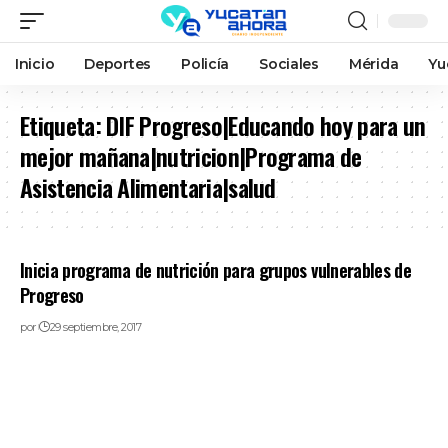
Inicio
Deportes
Policía
Sociales
Mérida
Yu
Etiqueta:
DIF Progreso|Educando hoy para un
mejor mañana|nutricion|Programa de
Asistencia Alimentaria|salud
Inicia programa de nutrición para grupos vulnerables de
Progreso
por
29 septiembre, 2017