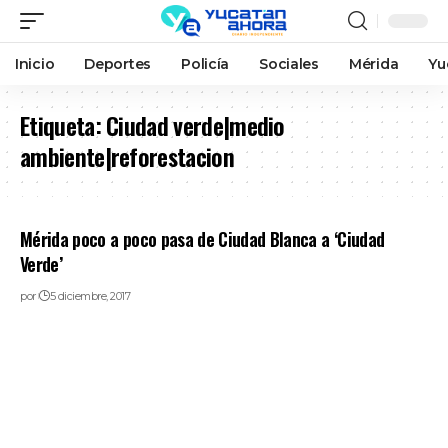
Inicio
Deportes
Policía
Sociales
Mérida
Yu
Etiqueta:
Ciudad verde|medio
ambiente|reforestacion
Mérida poco a poco pasa de Ciudad Blanca a ‘Ciudad
Verde’
por
5 diciembre, 2017