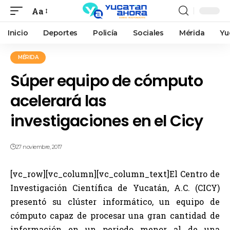
Aa
Inicio
Deportes
Policía
Sociales
Mérida
Yu
MÉRIDA
Súper equipo de cómputo
acelerará las
investigaciones en el Cicy
27 noviembre, 2017
[vc_row][vc_column][vc_column_text]El Centro de
Investigación Científica de Yucatán, A.C. (CICY)
presentó su clúster informático, un equipo de
cómputo capaz de procesar una gran cantidad de
información en un periodo menor al de una