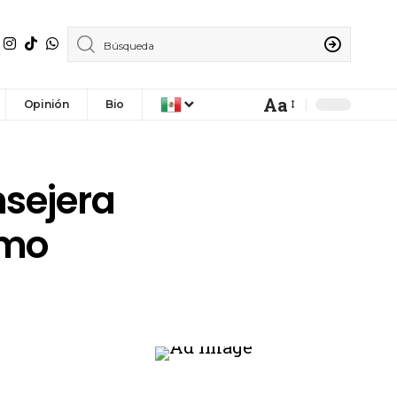
Aa
Opinión
Bio
nsejera
smo