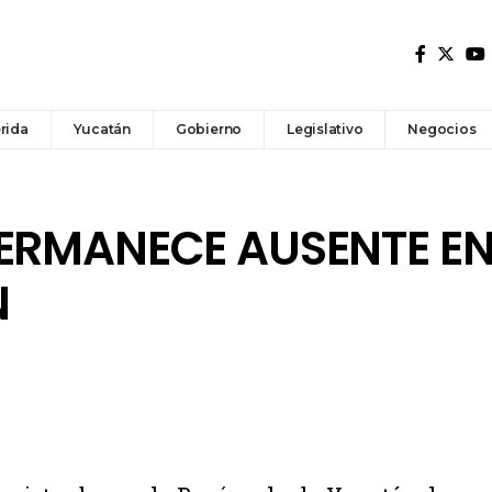
rida
Yucatán
Gobierno
Legislativo
Negocios
PERMANECE AUSENTE E
N